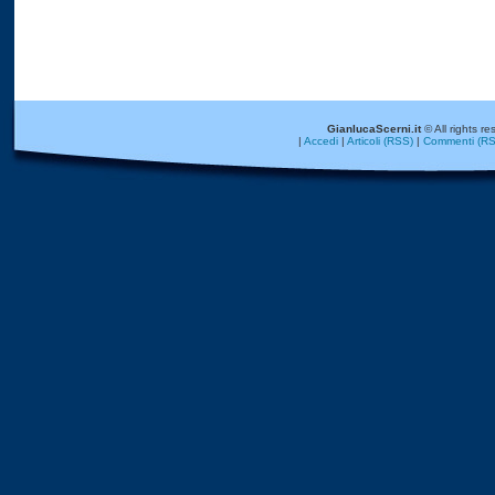
GianlucaScerni.it
© All rights re
|
Accedi
|
Articoli (RSS)
|
Commenti (RS