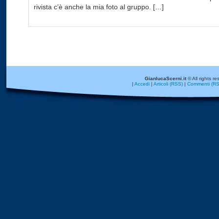
rivista c’è anche la mia foto al gruppo. […]
GianlucaScerni.it
© All rights re
|
Accedi
|
Articoli (RSS)
|
Commenti (RS