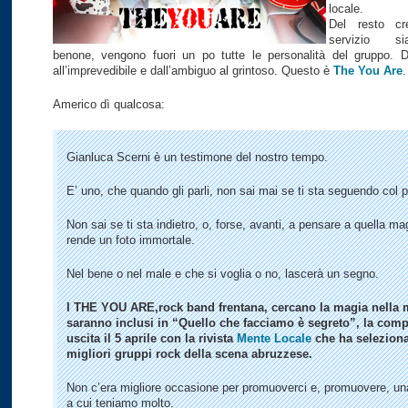
locale.
Del resto cr
servizio s
benone, vengono fuori un po tutte le personalità del gruppo. 
all’imprevedibile e dall’ambiguo al grintoso. Questo è
The You Are
.
Americo dì qualcosa:
Gianluca Scerni è un testimone del nostro tempo.
E’ uno, che quando gli parli, non sai mai se ti sta seguendo col 
Non sai se ti sta indietro, o, forse, avanti, a pensare a quella ma
rende un foto immortale.
Nel bene o nel male e che si voglia o no, lascerà un segno.
I THE YOU ARE,rock band frentana, cercano la magia nella 
saranno inclusi in “Quello che facciamo è segreto”, la compi
uscita il 5 aprile con la rivista
Mente Locale
che ha seleziona
migliori gruppi rock della scena abruzzese.
Non c’era migliore occasione per promuoverci e, promuovere, u
a cui teniamo molto.