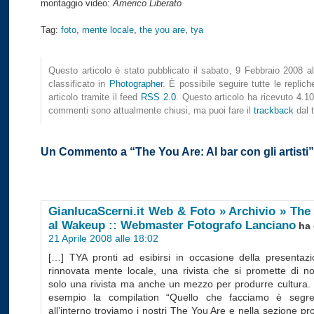
montaggio video:
Americo Liberato
Tag:
foto
,
mente locale
,
the you are
,
tya
Questo articolo è stato pubblicato il sabato, 9 Febbraio 2008 a
classificato in
Photographer
. È possibile seguire tutte le replic
articolo tramite il feed
RSS 2.0
. Questo articolo ha ricevuto 4.105
commenti sono attualmente chiusi, ma puoi fare il
trackback
dal t
Un Commento a “The You Are: Al bar con gli artisti”
GianlucaScerni.it Web & Foto » Archivio » The
al Wakeup :: Webmaster Fotografo Lanciano
ha 
21 Aprile 2008 alle 18:02
[…] TYA pronti ad esibirsi in occasione della presentazi
rinnovata mente locale, una rivista che si promette di n
solo una rivista ma anche un mezzo per produrre cultura
esempio la compilation “Quello che facciamo è segre
all’interno troviamo i nostri The You Are e nella sezione pro