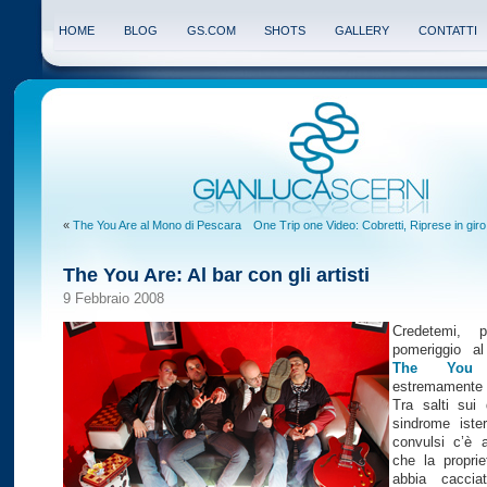
HOME
BLOG
GS.COM
SHOTS
GALLERY
CONTATTI
«
The You Are al Mono di Pescara
One Trip one Video: Cobretti, Riprese in giro
The You Are: Al bar con gli artisti
9 Febbraio 2008
Credetemi, 
pomeriggio a
The You
estremamente 
Tra salti sui 
sindrome iste
convulsi c’è 
che la proprie
abbia caccia