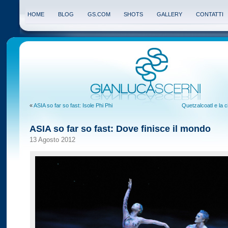
HOME
BLOG
GS.COM
SHOTS
GALLERY
CONTATTI
«
ASIA so far so fast: Isole Phi Phi
Quetzalcoatl e la c
ASIA so far so fast: Dove finisce il mondo
13 Agosto 2012