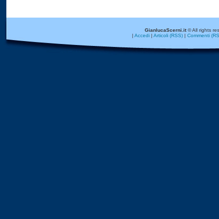
GianlucaScerni.it
© All rights re
|
Accedi
|
Articoli (RSS)
|
Commenti (RS