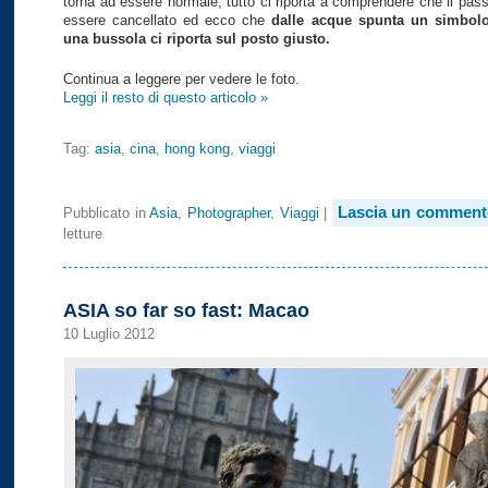
torna ad essere normale, tutto ci riporta a comprendere che il pas
essere cancellato ed ecco che
dalle acque spunta un simbol
una bussola ci riporta sul posto giusto.
Continua a leggere per vedere le foto.
Leggi il resto di questo articolo »
Tag:
asia
,
cina
,
hong kong
,
viaggi
Lascia un comment
Pubblicato in
Asia
,
Photographer
,
Viaggi
|
letture
ASIA so far so fast: Macao
10 Luglio 2012