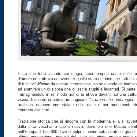
Ecco che tutto accade per magia, così, proprio come nelle mig
d’amore ci si ritrova ad avvertire quello stato emotivo che tutti ch
di fulmine”
Macao
da questa impressione, come quando da bambini c
ad ammirare un qualcosa che ci lascia stupiti e incantati. Si parte 
immaginandolo in un modo ma ci si ritrova davanti ad una cultu
vicina di quanto si poteva immaginare,
“l’Europa che amoreggia co
tradizioni europee immortalate nelle case e nei monumenti c
contorno alla città.
Tradizione storica che si rincorre con la modernità e la si avve
dalla città vecchia a quella nuova, dove più che Macao semb
nell’Europa di fine 800 dove di colpo si viene catapultati nei grandi g
ultima generazione, riempiti dal vizio del gioco proprio come ne