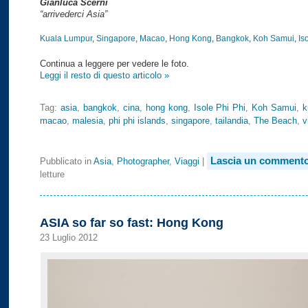
Gianluca Scerni
“arrivederci Asia”
Kuala Lumpur
,
Singapore
,
Macao
,
Hong Kong
,
Bangkok
,
Koh Samui
,
Is
Continua a leggere per vedere le foto.
Leggi il resto di questo articolo »
Tag:
asia
,
bangkok
,
cina
,
hong kong
,
Isole Phi Phi
,
Koh Samui
,
k
macao
,
malesia
,
phi phi islands
,
singapore
,
tailandia
,
The Beach
,
v
Lascia un commento
Pubblicato in
Asia
,
Photographer
,
Viaggi
|
letture
ASIA so far so fast: Hong Kong
23 Luglio 2012