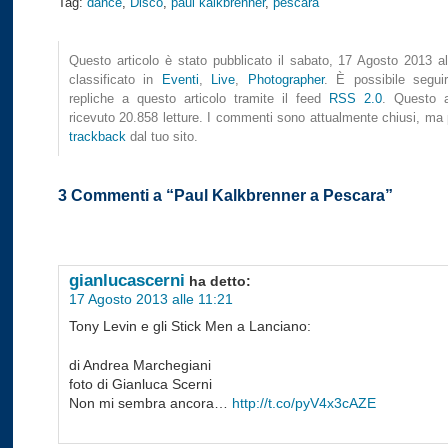
Tag:
dance
,
Disco
,
paul kalkbrenner
,
pescara
Questo articolo è stato pubblicato il sabato, 17 Agosto 2013 al
classificato in
Eventi
,
Live
,
Photographer
. È possibile seguir
repliche a questo articolo tramite il feed
RSS 2.0
. Questo a
ricevuto 20.858 letture. I commenti sono attualmente chiusi, ma p
trackback
dal tuo sito.
3 Commenti a “Paul Kalkbrenner a Pescara”
gianlucascerni
ha detto:
17 Agosto 2013 alle 11:21
Tony Levin e gli Stick Men a Lanciano:
di Andrea Marchegiani
foto di Gianluca Scerni
Non mi sembra ancora…
http://t.co/pyV4x3cAZE