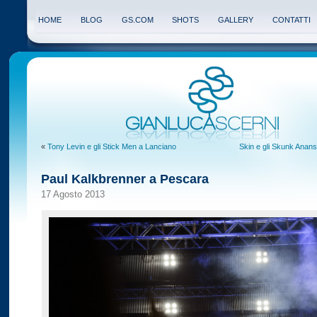
HOME
BLOG
GS.COM
SHOTS
GALLERY
CONTATTI
«
Tony Levin e gli Stick Men a Lanciano
Skin e gli Skunk Anan
Paul Kalkbrenner a Pescara
17 Agosto 2013