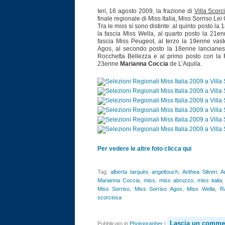
Ieri, 16 agosto 2009, la frazione di
Villa Scor
finale regionale di Miss Italia, Miss Sorriso Lei
Tra le miss si sono distinte: al quinto posto la
la fascia Miss Wella, al quarto posto la 21e
fascia Miss Peugeot, al terzo la 19enne vas
Agos, al secondo posto la 18enne lanciane
Rocchetta Bellezza e al primo posto con la 
23enne
Marianna Coccia
de L’Aquila.
Per vedere le altre foto clicca qui
Tag:
alberta tarquini
,
angeltouch
,
Anthea Silveri
,
A
Marianna Coccia
,
miss
,
miss abruzzo
,
miss italia
Miss Sorriso
,
Miss Sorriso Agos
,
Miss Wella
,
Ra
scorciosa
Lascia un comme
Pubblicato in
Photographer
|