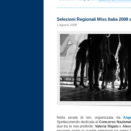
Selezioni Regionali Miss Italia 2008
1 Agosto 2008
Nella serata di ieri, organizzata da
Ange
Spettacolando dedicata al
Concorso Nazionale
due tra le mie preferite:
Valeria Rigato
e
Aless
secondo posto in questa selezione ha preso l