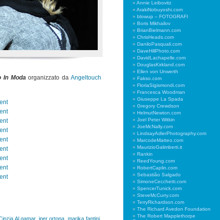
Annie Leibovitz
ArakiNobuyoshi.com
blowup – FOTOGRAFI
Boris Mikhailov
BrianBielmann.com
ChrisHeads.com
DaniloPasquali.com
DaveHillPhoto.com
DavidLachapelle.com
DouglasKirkland.com
Ellen von Unwerth
o In Moda
organizzato da
Angeltouch
Fakso.com
FloriaSigismondi.com
Francesca Woodman
Giuseppe La Spada
Gregory Crewdson
HelmutNewton.com
Joel Peter Witkin
JoeMcNally.com
LindsayAdlerPhotography.com
MarcodeMatteo.com
MaurizioGalimberti.it
Rankin
ReedYoung.com
RobertCaplin.com
Sebastião Salgado
SimoneCecchetti.com
SpencerTunick.com
SteveMcCurry.com
TerryRichardson.com
The Richard Avedon Foundation
The Robert Mapplethorpe
Cinzia Al qamar
,
iper ortona
,
marika fantini
,