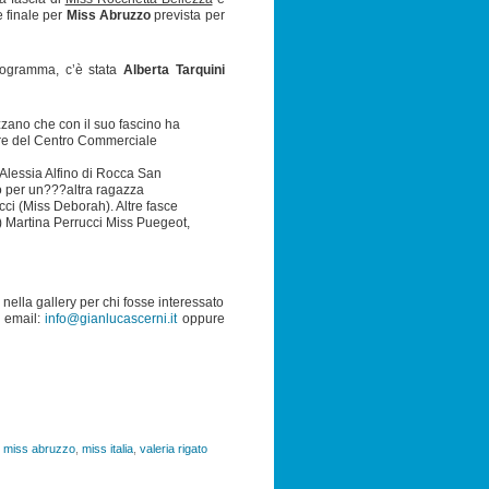
 finale per
Miss Abruzzo
prevista per
programma, c’è stata
Alberta Tarquini
zano che con il suo fascino ha
tore del Centro Commerciale
 Alessia Alfino di Rocca San
o per un???altra ragazza
ci (Miss Deborah). Altre fasce
 Martina Perrucci Miss Puegeot,
nella gallery per chi fosse interessato
r email:
info@gianlucascerni.it
oppure
,
miss abruzzo
,
miss italia
,
valeria rigato