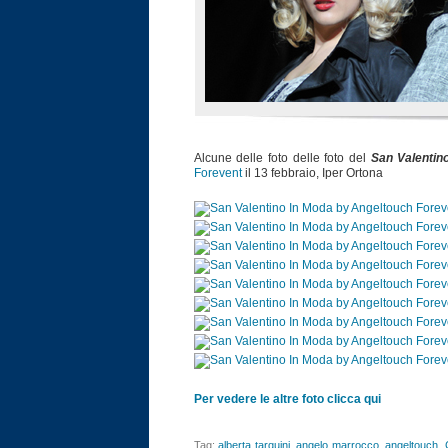
Alcune delle foto delle foto del
San Valentin
Forevent
il 13 febbraio, Iper Ortona
Per vedere le altre foto clicca qui
Tag:
alberta tarquini
,
angelo marrocco
,
angeltouch
,