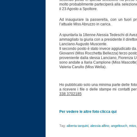
molto probabilmente parteciperà alla selezione
il 23 Agosto a Spoltore.
Ad inaugurare la passerella, con un fuori 
l’attuale Miss Abruzzo in carica.
A spuntarla la 18enne Alessia Tedeschi di Avez
ammagliato la giuria con a presidente il diret
Lanciano Augusto Muscente.
Il secondo posto è stato invece aggiudicato da
Giovanni (Miss Rocchetta Bellezza) terzo post
proveniente dalla stessa Lanciano, Fiorenza Uc
sono andate a Ilaria Camplone (Miss Mascotte)
Valeria Carullo (Miss Wella).
Ho pubblicato solo una minima parte delle foto 
a ricevere i file o delle stampe mi contatti pe
338 3702185
Per vedere le altre foto clicca qui
Tag:
alberta tarquini
,
alessia alfino
,
angeltouch
,
miss