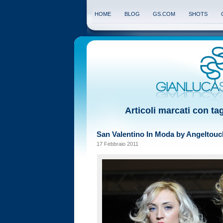
HOME
BLOG
GS.COM
SHOTS
Articoli marcati con tag
San Valentino In Moda by Angeltouc
17 Febbraio 2011