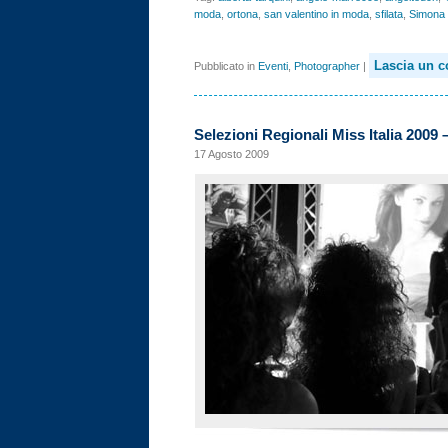
moda
,
ortona
,
san valentino in moda
,
sfilata
,
Simona 
Lascia un 
Pubblicato in
Eventi
,
Photographer
|
Selezioni Regionali Miss Italia 2009 
17 Agosto 2009