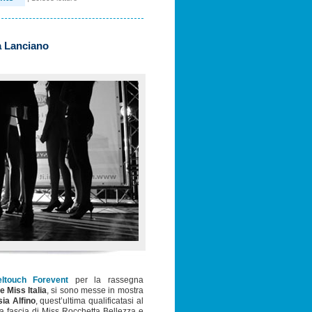
 a Lanciano
ltouch Forevent
per la rassegna
 Miss Italia
, si sono messe in mostra
ia Alfino
, quest’ultima qualificatasi al
a fascia di
Miss Rocchetta Bellezza
e