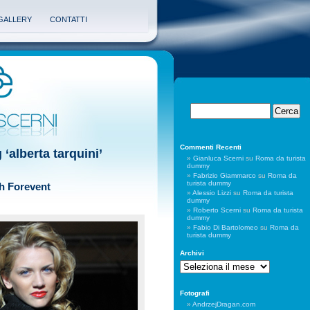
GALLERY
CONTATTI
Commenti Recenti
 ‘alberta tarquini’
Gianluca Scerni
su
Roma da turista
dummy
Fabrizio Giammarco
su
Roma da
turista dummy
h Forevent
Alessio Lizzi
su
Roma da turista
dummy
Roberto Scerni
su
Roma da turista
dummy
Fabio Di Bartolomeo
su
Roma da
turista dummy
Archivi
Archivi
Fotografi
AndrzejDragan.com