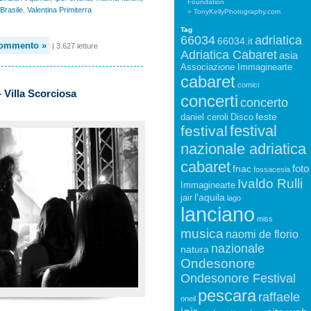
Foundation
Brasile
,
Valentina Primiterra
TonyKellyPhotography.com
Tag
66034
adriatica
66034.it
commento »
| 3.627 letture
Adriatica Cabaret
asia
Associazione Immaginearte
cabaret
comici
– Villa Scorciosa
concerti
concerto
feste
daniel ceroli
Disco
festival
festival
nazionale adriatica
cabaret
foto
fnac
fossacesia
Ivaldo Rulli
Immaginearte
l'aquila
jair
lago
lanciano
miss
musica
naomi de florio
nazionale
natura
Ondesonore
Ondesonore Festival
pescara
raffaele
oneil