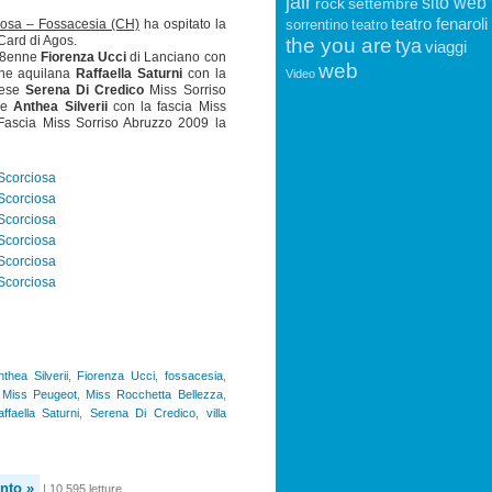
jair
sito web
rock
settembre
teatro fenaroli
sorrentino
teatro
ciosa – Fossacesia (CH)
ha ospitato la
the you are
 Card di Agos.
tya
viaggi
 18enne
Fiorenza Ucci
di Lanciano con
web
Video
nne aquilana
Raffaella Saturni
con la
tese
Serena Di Credico
Miss Sorriso
se
Anthea Silverii
con la fascia Miss
Fascia Miss Sorriso Abruzzo 2009 la
nthea Silverii
,
Fiorenza Ucci
,
fossacesia
,
,
Miss Peugeot
,
Miss Rocchetta Bellezza
,
ffaella Saturni
,
Serena Di Credico
,
villa
nto »
| 10.595 letture