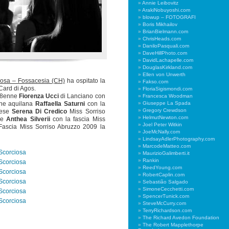
Annie Leibovitz
ArakiNobuyoshi.com
blowup – FOTOGRAFI
Boris Mikhailov
BrianBielmann.com
ChrisHeads.com
DaniloPasquali.com
DaveHillPhoto.com
DavidLachapelle.com
DouglasKirkland.com
Ellen von Unwerth
ciosa – Fossacesia (CH)
ha ospitato la
Fakso.com
 Card di Agos.
FloriaSigismondi.com
 18enne
Fiorenza Ucci
di Lanciano con
Francesca Woodman
Giuseppe La Spada
nne aquilana
Raffaella Saturni
con la
Gregory Crewdson
tese
Serena Di Credico
Miss Sorriso
HelmutNewton.com
se
Anthea Silverii
con la fascia Miss
Joel Peter Witkin
Fascia Miss Sorriso Abruzzo 2009 la
JoeMcNally.com
LindsayAdlerPhotography.com
MarcodeMatteo.com
MaurizioGalimberti.it
Rankin
ReedYoung.com
RobertCaplin.com
Sebastião Salgado
SimoneCecchetti.com
SpencerTunick.com
SteveMcCurry.com
TerryRichardson.com
The Richard Avedon Foundation
The Robert Mapplethorpe