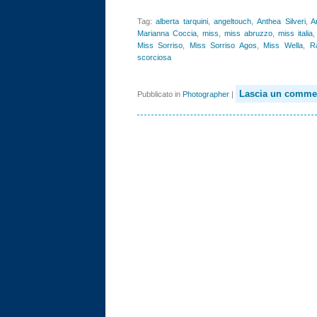
Tag:
alberta tarquini
,
angeltouch
,
Anthea Silveri
,
A
Marianna Coccia
,
miss
,
miss abruzzo
,
miss italia
Miss Sorriso
,
Miss Sorriso Agos
,
Miss Wella
,
Ra
scorciosa
Lascia un comme
Pubblicato in
Photographer
|