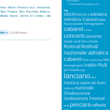
Foundation
TonyKellyPhotography.com
nthea Silverii
,
Fiorenza Ucci
,
fossacesia
,
Tag
,
Miss Peugeot
,
Miss Rocchetta Bellezza
,
66034
adriatica
66034.it
ffaella Saturni
,
Serena Di Credico
,
villa
Adriatica Cabaret
asia
Associazione Immaginearte
cabaret
comici
nto »
| 10.595 letture
concerti
concerto
feste
daniel ceroli
Disco
festival
festival
nazionale adriatica
cabaret
foto
fnac
fossacesia
Ivaldo Rulli
Immaginearte
l'aquila
jair
lago
lanciano
miss
musica
naomi de florio
nazionale
natura
Ondesonore
Ondesonore Festival
pescara
raffaele
oneil