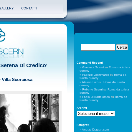
GALLERY
CONTATTI
Commenti Recenti
 ‘Serena Di Credico’
Gianluca Scerni
su
Roma da turista
dummy
Fabrizio Giammarco
su
Roma da
turista dummy
– Villa Scorciosa
Alessio Lizzi
su
Roma da turista
dummy
Roberto Scerni
su
Roma da turista
dummy
Fabio Di Bartolomeo
su
Roma da
turista dummy
Archivi
Archivi
Fotografi
AndrzejDragan.com