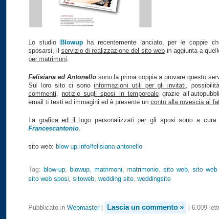
Lo studio
Blowup
ha recentemente lanciato, per le coppie ch
sposarsi, il
servizio di realizzazione del sito web
in aggiunta a quel
per matrimoni
.
Felisiana ed Antonello
sono la prima coppia a provare questo serv
Sul loro sito ci sono
informazioni utili per gli invitati
, possibilit
commenti
,
notizie sugli sposi in temporeale
grazie all’autopubbl
email ti testi ed immagini ed è presente un
conto alla rovescia al fat
La
grafica ed il logo
personalizzati per gli sposi sono a cura
Francescantonio
.
sito web:
blow-up.info/felisiana-antonello
Tag:
blow-up
,
blowup
,
matrimoni
,
matrimonio
,
sito web
,
sito web
sito web sposi
,
sitoweb
,
wedding site
,
weddingsite
Lascia un commento »
Pubblicato in
Webmaster
|
| 6.009 lett