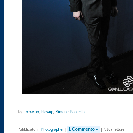
Tag:
blow-up
,
blowup
,
Simone Pancella
1 Commento »
Pubblicato in
Photographer
|
| 7.167 letture