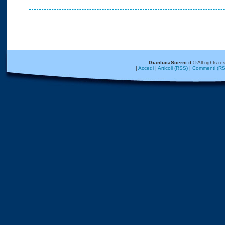
GianlucaScerni.it
© All rights re
|
Accedi
|
Articoli (RSS)
|
Commenti (RS