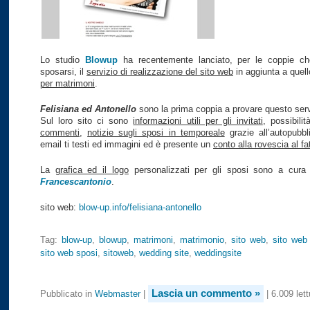
Lo studio
Blowup
ha recentemente lanciato, per le coppie ch
sposarsi, il
servizio di realizzazione del sito web
in aggiunta a quel
per matrimoni
.
Felisiana ed Antonello
sono la prima coppia a provare questo serv
Sul loro sito ci sono
informazioni utili per gli invitati
, possibilit
commenti
,
notizie sugli sposi in temporeale
grazie all’autopubbl
email ti testi ed immagini ed è presente un
conto alla rovescia al fat
La
grafica ed il logo
personalizzati per gli sposi sono a cura
Francescantonio
.
sito web:
blow-up.info/felisiana-antonello
Tag:
blow-up
,
blowup
,
matrimoni
,
matrimonio
,
sito web
,
sito web
sito web sposi
,
sitoweb
,
wedding site
,
weddingsite
Lascia un commento »
Pubblicato in
Webmaster
|
| 6.009 lett