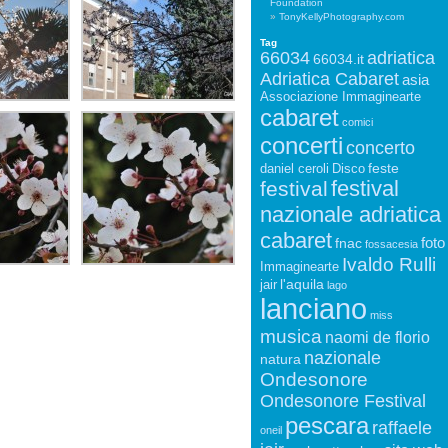
Foundation
TonyKellyPhotography.com
Tag
66034
adriatica
66034.it
Adriatica Cabaret
asia
Associazione Immaginearte
cabaret
comici
concerti
concerto
feste
daniel ceroli
Disco
festival
festival
nazionale adriatica
cabaret
foto
fnac
fossacesia
Ivaldo Rulli
Immaginearte
l'aquila
jair
lago
lanciano
miss
musica
naomi de florio
nazionale
natura
Ondesonore
Ondesonore Festival
pescara
raffaele
oneil