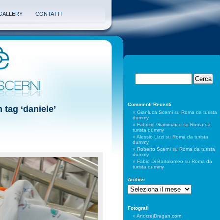
GALLERY
CONTATTI
Commenti Recenti
 tag ‘daniele’
Gianluca Scerni
su
Roma da turista
dummy
Fabrizio Giammarco
su
Roma da
turista dummy
Alessio Lizzi
su
Roma da turista
dummy
Roberto Scerni
su
Roma da turista
dummy
Fabio Di Bartolomeo
su
Roma da
turista dummy
Archivi
Archivi
Fotografi
AndrzejDragan.com