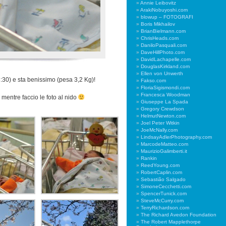
Annie Leibovitz
ArakiNobuyoshi.com
blowup – FOTOGRAFI
Boris Mikhailov
BrianBielmann.com
ChrisHeads.com
DaniloPasquali.com
DaveHillPhoto.com
DavidLachapelle.com
DouglasKirkland.com
Ellen von Unwerth
(3:30) e sta benissimo (pesa 3,2 Kg)!
Fakso.com
FloriaSigismondi.com
Francesca Woodman
mentre faccio le foto al nido
Giuseppe La Spada
Gregory Crewdson
HelmutNewton.com
Joel Peter Witkin
JoeMcNally.com
LindsayAdlerPhotography.com
MarcodeMatteo.com
MaurizioGalimberti.it
Rankin
ReedYoung.com
RobertCaplin.com
Sebastião Salgado
SimoneCecchetti.com
SpencerTunick.com
SteveMcCurry.com
TerryRichardson.com
The Richard Avedon Foundation
The Robert Mapplethorpe