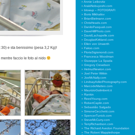
Annie Leibovitz
ArakiNobuyoshi.com
blowup – FOTOGRAFI
Boris Mikhailov
BrianBielmann.com
ChrisHeads.com
DaniloPasquali.com
DaveHillPhoto.com
DavidLachapelle.com
DouglasKirkland.com
Ellen von Unwerth
(3:30) e sta benissimo (pesa 3,2 Kg)!
Fakso.com
FloriaSigismondi.com
Francesca Woodman
mentre faccio le foto al nido
Giuseppe La Spada
Gregory Crewdson
HelmutNewton.com
Joel Peter Witkin
JoeMcNally.com
LindsayAdlerPhotography.com
MarcodeMatteo.com
MaurizioGalimberti.it
Rankin
ReedYoung.com
RobertCaplin.com
Sebastião Salgado
SimoneCecchetti.com
SpencerTunick.com
SteveMcCurry.com
TerryRichardson.com
The Richard Avedon Foundation
The Robert Mapplethorpe