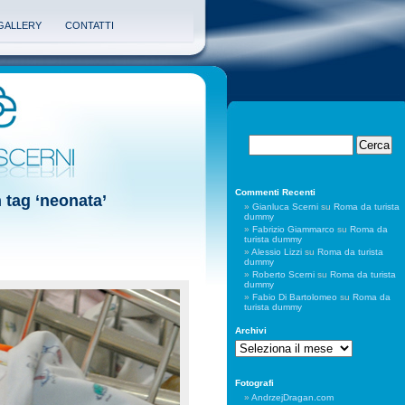
GALLERY
CONTATTI
Commenti Recenti
n tag ‘neonata’
Gianluca Scerni
su
Roma da turista
dummy
Fabrizio Giammarco
su
Roma da
turista dummy
Alessio Lizzi
su
Roma da turista
dummy
Roberto Scerni
su
Roma da turista
dummy
Fabio Di Bartolomeo
su
Roma da
turista dummy
Archivi
Archivi
Fotografi
AndrzejDragan.com