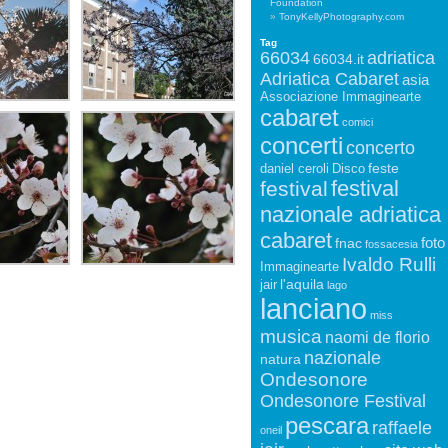
Foundation
TonyKellyPhotography.com
Tag
66034
adriatica
66034.it
Adriatica Cabaret
asia
Associazione Immaginearte
cabaret
comici
concerti
concerto
feste
daniel ceroli
Disco
festival
festival
nazionale adriatica
cabaret
foto
fnac
fossacesia
Ivaldo Rulli
Immaginearte
l'aquila
jair
lago
lanciano
miss
musica
naomi de florio
nazionale
natura
Ondesonore
Ondesonore Festival
pescara
raffaele
oneil