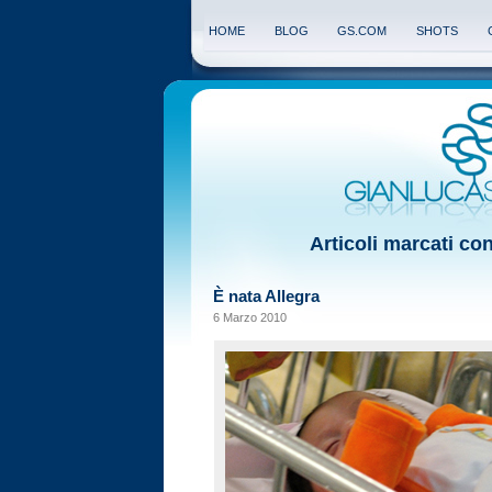
HOME
BLOG
GS.COM
SHOTS
Articoli marcati co
È nata Allegra
6 Marzo 2010