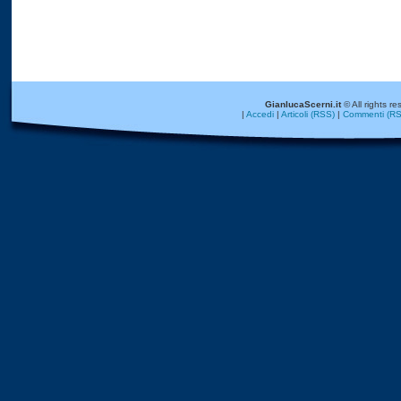
GianlucaScerni.it
© All rights re
|
Accedi
|
Articoli (RSS)
|
Commenti (RS