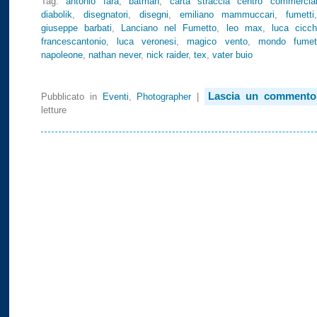
Tag:
antonio fara
,
batman
,
carta straccia centro commercia
diabolik
,
disegnatori
,
disegni
,
emiliano mammuccari
,
fumetti
giuseppe barbati
,
Lanciano nel Fumetto
,
leo max
,
luca cicchi
francescantonio
,
luca veronesi
,
magico vento
,
mondo fumet
napoleone
,
nathan never
,
nick raider
,
tex
,
vater buio
Lascia un commento
Pubblicato in
Eventi
,
Photographer
|
letture