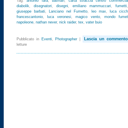
Tag:
antonio fara
,
batman
,
carta straccia centro commercia
diabolik
,
disegnatori
,
disegni
,
emiliano mammuccari
,
fumetti
giuseppe barbati
,
Lanciano nel Fumetto
,
leo max
,
luca cicchi
francescantonio
,
luca veronesi
,
magico vento
,
mondo fumet
napoleone
,
nathan never
,
nick raider
,
tex
,
vater buio
Lascia un commento
Pubblicato in
Eventi
,
Photographer
|
letture