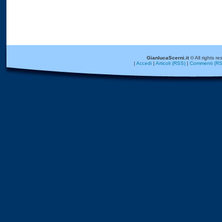
GianlucaScerni.it
© All rights re
|
Accedi
|
Articoli (RSS)
|
Commenti (RS