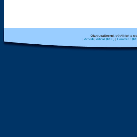
GianlucaScerni.it
© All rights re
|
Accedi
|
Articoli (RSS)
|
Commenti (RS