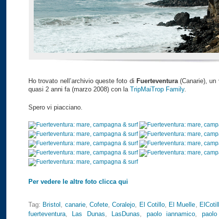
Ho trovato nell’archivio queste foto di
Fuerteventura
(Canarie), un 
quasi 2 anni fa (marzo 2008) con la
TripMaiTrop Family
.
Spero vi piacciano.
Per vedere le altre foto clicca qui
Tag:
Bristol
,
canarie
,
Cofete
,
Coralejo
,
El Cotillo
,
El Muelle
,
ElCotil
fuerteventura
,
Las Dunas
,
LasDunas
,
paolo iannamico
,
paolo