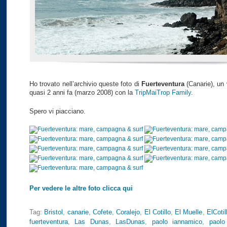
Ho trovato nell’archivio queste foto di
Fuerteventura
(Canarie), un 
quasi 2 anni fa (marzo 2008) con la
TripMaiTrop Family
.
Spero vi piacciano.
Per vedere le altre foto clicca qui
Tag:
Bristol
,
canarie
,
Cofete
,
Coralejo
,
El Cotillo
,
El Muelle
,
ElCotil
fuerteventura
,
Las Dunas
,
LasDunas
,
paolo iannamico
,
paolo