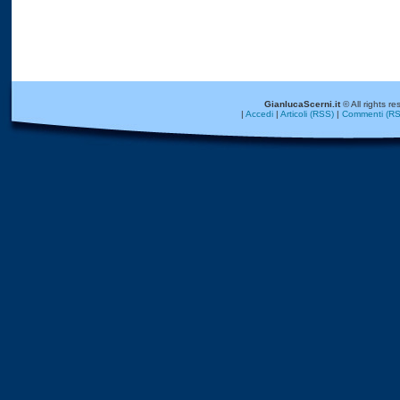
GianlucaScerni.it
© All rights re
|
Accedi
|
Articoli (RSS)
|
Commenti (RS