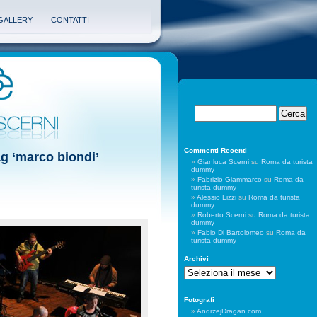
GALLERY
CONTATTI
Commenti Recenti
ag ‘marco biondi’
Gianluca Scerni
su
Roma da turista
dummy
Fabrizio Giammarco
su
Roma da
turista dummy
Alessio Lizzi
su
Roma da turista
dummy
Roberto Scerni
su
Roma da turista
dummy
Fabio Di Bartolomeo
su
Roma da
turista dummy
Archivi
Archivi
Fotografi
AndrzejDragan.com