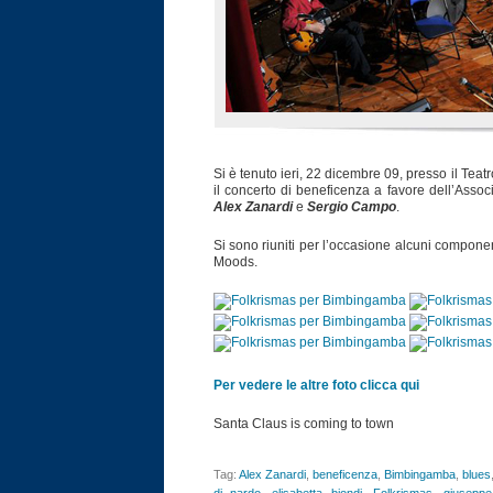
Si è tenuto ieri, 22 dicembre 09, presso il Teat
il concerto di beneficenza a favore dell’Asso
Alex Zanardi
e
Sergio Campo
.
Si sono riuniti per l’occasione alcuni compone
Moods.
Per vedere le altre foto clicca qui
Santa Claus is coming to town
Tag:
Alex Zanardi
,
beneficenza
,
Bimbingamba
,
blues
di nardo
,
elisabetta biondi
,
Folkrismas
,
giuseppe