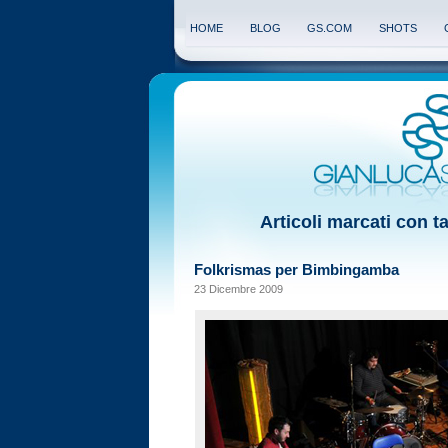
HOME
BLOG
GS.COM
SHOTS
Articoli marcati con t
Folkrismas per Bimbingamba
23 Dicembre 2009