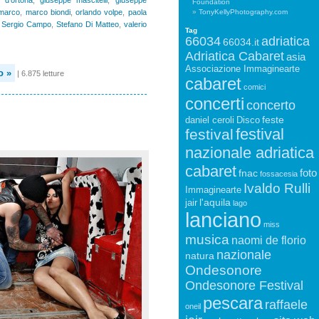
Foundation
 marco
,
marco biondi
,
orlando volpe
,
paola
TonyKellyPhotography.com
,
Sergio Campo
,
Stefano Di Matteo
,
valerio
Tag
66034
adriatica
66034.it
Adriatica Cabaret
asia
Associazione Immaginearte
o »
| 6.875 letture
cabaret
comici
concerti
concerto
feste
daniel ceroli
Disco
festival
festival
nazionale adriatica
cabaret
foto
fnac
fossacesia
Ivaldo Rulli
Immaginearte
l'aquila
jair
lago
lanciano
miss
musica
naomi de florio
nazionale
natura
Ondesonore
Ondesonore Festival
pescara
raffaele
oneil