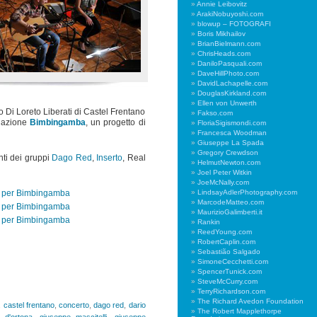
Annie Leibovitz
ArakiNobuyoshi.com
blowup – FOTOGRAFI
Boris Mikhailov
BrianBielmann.com
ChrisHeads.com
DaniloPasquali.com
DaveHillPhoto.com
DavidLachapelle.com
DouglasKirkland.com
Ellen von Unwerth
ro Di Loreto Liberati di Castel Frentano
Fakso.com
ciazione
Bimbingamba
, un progetto di
FloriaSigismondi.com
Francesca Woodman
Giuseppe La Spada
Gregory Crewdson
nti dei gruppi
Dago Red
,
Inserto
, Real
HelmutNewton.com
Joel Peter Witkin
JoeMcNally.com
LindsayAdlerPhotography.com
MarcodeMatteo.com
MaurizioGalimberti.it
Rankin
ReedYoung.com
RobertCaplin.com
Sebastião Salgado
SimoneCecchetti.com
SpencerTunick.com
SteveMcCurry.com
TerryRichardson.com
The Richard Avedon Foundation
,
castel frentano
,
concerto
,
dago red
,
dario
The Robert Mapplethorpe
 d'ortona
,
giuseppe mascitelli
,
giuseppe