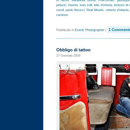
peluzzi
,
inserto
,
ivan zulli
,
lelio d'ortona
,
lorenzo di
ceroli
,
paolo fiorucci
,
Real Moods
,
roberto d'ottavio
cardone
1 Comment
Pubblicato in
Eventi
,
Photographer
|
Obbligo di tattoo
27 Gennaio 2009