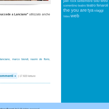
jair
sito web
rock
settembre
teatro fenaroli
sorrentino
teatro
the you are
tya
viaggi
web
Succede a Lanciano”
utilizzato anche
Video
,
lanciano
,
marco biondi
,
naomi de florio
,
Commenti »
| 17.820 letture
nlucaScerni.it
© All rights reserved.