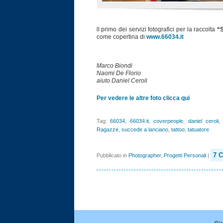
ll primo dei servizi fotografici per la raccolta
“
come copertina di
www.66034.it
Marco Biondi
Naomi De Florio
aiuto Daniel Ceroli
Per vedere le altre foto clicca qui
Tag:
66034
,
66034.it
,
coverpeople
,
daniel ceroli
Ragazze
,
succede a lanciano
,
tattoo
,
tatuatore
7 
Pubblicato in
Photographer
,
Progetti Personali
|
Gia