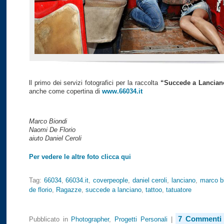
ll primo dei servizi fotografici per la raccolta
“Succede a Lancian
anche come copertina di
www.66034.it
Marco Biondi
Naomi De Florio
aiuto Daniel Ceroli
Per vedere le altre foto clicca qui
Tag:
66034
,
66034.it
,
coverpeople
,
daniel ceroli
,
lanciano
,
marco b
de florio
,
Ragazze
,
succede a lanciano
,
tattoo
,
tatuatore
7 Commenti
Pubblicato in
Photographer
,
Progetti Personali
|