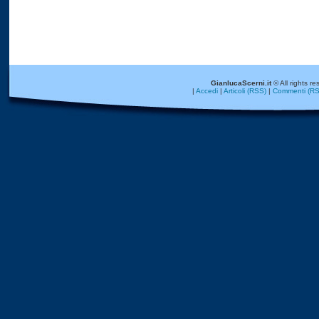
GianlucaScerni.it
© All rights re
|
Accedi
|
Articoli (RSS)
|
Commenti (RS