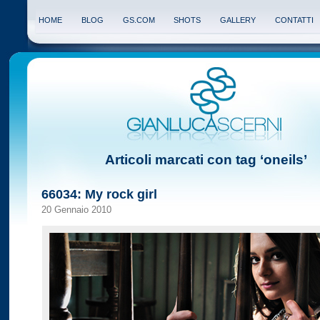
HOME
BLOG
GS.COM
SHOTS
GALLERY
CONTATTI
Articoli marcati con tag ‘oneils’
66034: My rock girl
20 Gennaio 2010