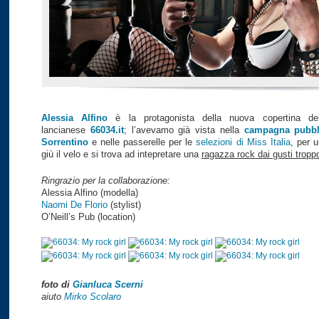
Alessia Alfino
è la protagonista della nuova copertina de
lancianese
66034.it
; l’avevamo già vista nella
campagna pubbli
Sorrentino
e nelle passerelle per le
selezioni di Miss Italia
, per u
giù il velo e si trova ad intepretare una
ragazza rock dai gusti troppo 
Ringrazio per la collaborazione:
Alessia Alfino (modella)
Naomi De Florio
(stylist)
O’Neill’s Pub (location)
foto di
Gianluca Scerni
aiuto
Mirko Scolaro