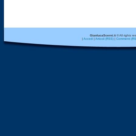
GianlucaScerni.it
© All rights re
|
Accedi
|
Articoli (RSS)
|
Commenti (RS