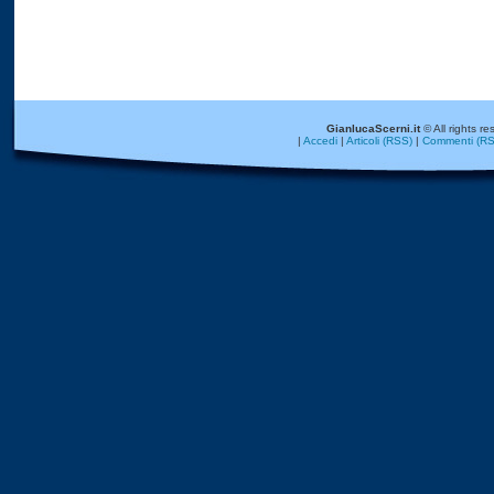
GianlucaScerni.it
© All rights re
|
Accedi
|
Articoli (RSS)
|
Commenti (RS