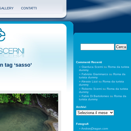
GALLERY
CONTATTI
Commenti Recenti
on tag ‘sasso’
Gianluca Scerni
su
Roma da turista
dummy
Fabrizio Giammarco
su
Roma da
turista dummy
Alessio Lizzi
su
Roma da turista
dummy
Roberto Scerni
su
Roma da turista
dummy
Fabio Di Bartolomeo
su
Roma da
turista dummy
Archivi
Archivi
Fotografi
AndrzejDragan.com