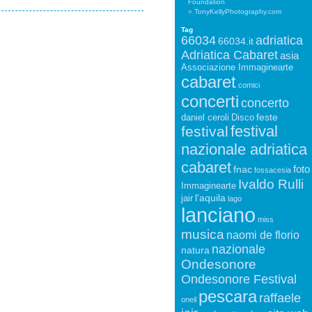
Foundation
TonyKellyPhotography.com
Tag
66034
adriatica
66034.it
Adriatica Cabaret
asia
Associazione Immaginearte
cabaret
comici
concerti
concerto
feste
daniel ceroli
Disco
festival
festival
nazionale adriatica
cabaret
foto
fnac
fossacesia
Ivaldo Rulli
Immaginearte
l'aquila
jair
lago
lanciano
miss
musica
naomi de florio
nazionale
natura
Ondesonore
Ondesonore Festival
pescara
raffaele
oneil