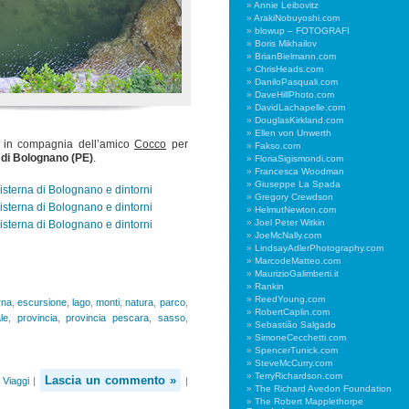
Annie Leibovitz
ArakiNobuyoshi.com
blowup – FOTOGRAFI
Boris Mikhailov
BrianBielmann.com
ChrisHeads.com
DaniloPasquali.com
DaveHillPhoto.com
DavidLachapelle.com
DouglasKirkland.com
Ellen von Unwerth
in compagnia dell’amico
Cocco
per
Fakso.com
 di Bolognano (PE)
.
FloriaSigismondi.com
Francesca Woodman
Giuseppe La Spada
Gregory Crewdson
HelmutNewton.com
Joel Peter Witkin
JoeMcNally.com
LindsayAdlerPhotography.com
MarcodeMatteo.com
MaurizioGalimberti.it
Rankin
ReedYoung.com
rna
,
escursione
,
lago
,
monti
,
natura
,
parco
,
RobertCaplin.com
le
,
provincia
,
provincia pescara
,
sasso
,
Sebastião Salgado
SimoneCecchetti.com
SpencerTunick.com
SteveMcCurry.com
TerryRichardson.com
Lascia un commento »
,
Viaggi
|
|
The Richard Avedon Foundation
The Robert Mapplethorpe