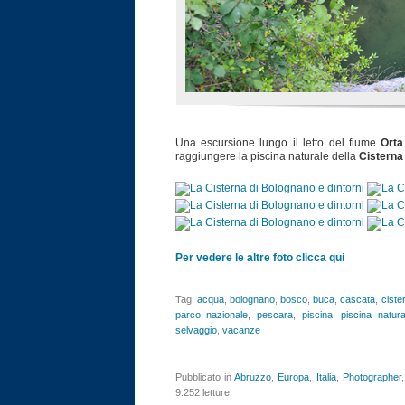
Una escursione lungo il letto del fiume
Orta
raggiungere la piscina naturale della
Cisterna
Per vedere le altre foto clicca qui
Tag:
acqua
,
bolognano
,
bosco
,
buca
,
cascata
,
ciste
parco nazionale
,
pescara
,
piscina
,
piscina natura
selvaggio
,
vacanze
Pubblicato in
Abruzzo
,
Europa
,
Italia
,
Photographer
9.252 letture