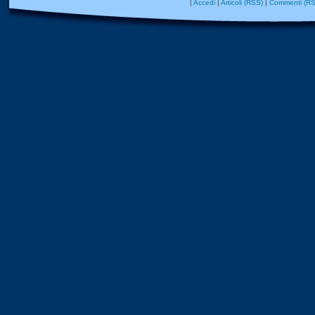
|
Accedi
|
Articoli (RSS)
|
Commenti (RS