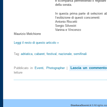
è scomparsa permettendo il regolare
della serata.
In questa prima parte di selezioni a
l’esibizione di questi concorrenti:
Antonio Riscetti
Sergio Silvestri
Vanina e Vincenzo
Maurizio Melchiorre
Leggi il resto di questo articolo »
Tag:
adriatica
,
cabaret
,
festival
,
nazionale
,
semifinali
Lascia un commento
Pubblicato in
Eventi
,
Photographer
|
letture
GianlucaScerni.it
© All rights re