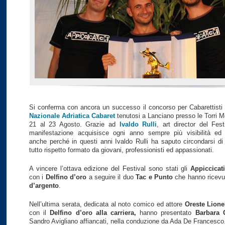
Si conferma con ancora un successo il concorso per Cabarettisti
Nazionale Adriatica Cabaret
tenutosi a Lanciano presso le Torri M
21 al 23 Agosto. Grazie ad
Ivaldo Rulli
, art director del Fest
manifestazione acquisisce ogni anno sempre più visibilità ed 
anche perché in questi anni Ivaldo Rulli ha saputo circondarsi di 
tutto rispetto formato da giovani, professionisti ed appassionati.
A vincere l’ottava edizione del Festival sono stati gli
Appiccicat
con i
Delfino d’oro
a seguire il duo
Tac e Punto
che hanno ricevu
d’argento
.
Nell’ultima serata, dedicata al noto comico ed attore
Oreste Lione
con il
Delfino d’oro alla carriera,
hanno presentato
Barbara 
Sandro Avigliano affiancati, nella conduzione da Ada De Francesco