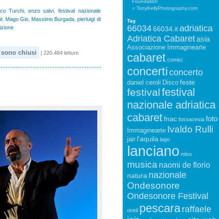
Foundation
TonyKellyPhotography.com
co Turchi
,
enzo salvi
,
festival nazionale
ir
,
Mago Gio
,
Massimo Burgada
,
pierluigi di
Tag
66034
adriatica
izione
66034.it
Adriatica Cabaret
asia
Associazione Immaginearte
sono chiusi
| 220.484 letture
cabaret
comici
concerti
concerto
feste
daniel ceroli
Disco
festival
festival
nazionale adriatica
cabaret
foto
fnac
fossacesia
Ivaldo Rulli
Immaginearte
l'aquila
jair
lago
lanciano
miss
musica
naomi de florio
nazionale
natura
Ondesonore
Ondesonore Festival
pescara
raffaele
oneil