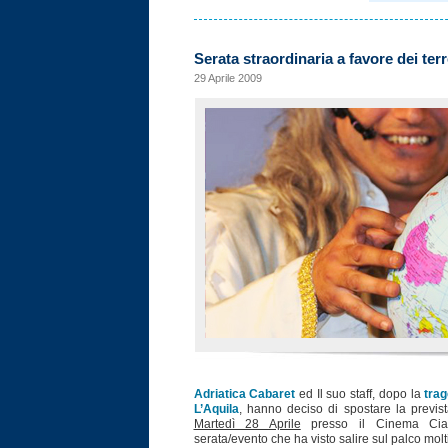
Serata straordinaria a favore dei ter
29 Aprile 2009
Adriatica Cabaret
ed Il suo staff, dopo la
trag
L’Aquila
, hanno deciso di spostare la previst
Martedì 28 Aprile
presso il Cinema Ciac
serata/evento che ha visto salire sul palco molt