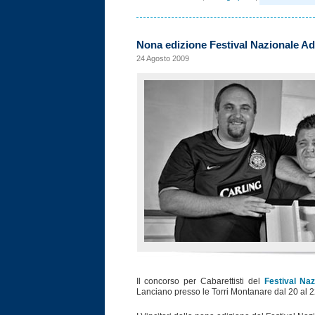
Nona edizione Festival Nazionale Ad
24 Agosto 2009
Il concorso per Cabarettisti del
Festival Naz
Lanciano presso le Torri Montanare dal 20 al 2