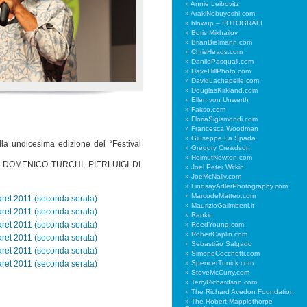
Annie Leibovitz
ArakiNobuyoshi.com
blowup – FOTOGRAFI
Boris Mikhailov
BrianBielmann.com
ChrisHeads.com
DaniloPasquali.com
DaveHillPhoto.com
DavidLachapelle.com
DouglasKirkland.com
Ellen von Unwerth
Fakso.com
FloriaSigismondi.com
Francesca Woodman
Giuseppe La Spada
lla undicesima edizione del “Festival
Gregory Crewdson
HelmutNewton.com
o), DOMENICO TURCHI, PIERLUIGI DI
Joel Peter Witkin
JoeMcNally.com
LindsayAdlerPhotography.com
MarcodeMatteo.com
MaurizioGalimberti.it
Rankin
ReedYoung.com
RobertCaplin.com
Sebastião Salgado
SimoneCecchetti.com
SpencerTunick.com
SteveMcCurry.com
TerryRichardson.com
The Richard Avedon Foundation
The Robert Mapplethorpe