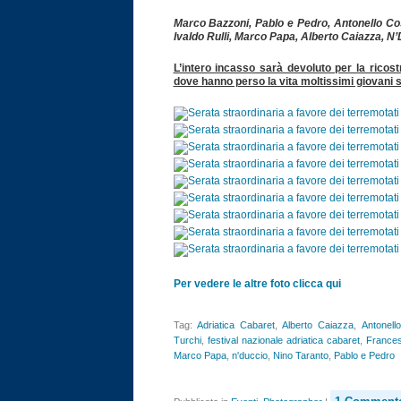
Marco Bazzoni, Pablo e Pedro, Antonello Co
Ivaldo Rulli, Marco Papa, Alberto Caiazza, N
L’intero incasso sarà devoluto per la ricos
dove hanno perso la vita moltissimi giovani s
Per vedere le altre foto clicca qui
Tag:
Adriatica Cabaret
,
Alberto Caiazza
,
Antonell
Turchi
,
festival nazionale adriatica cabaret
,
Frances
Marco Papa
,
n'duccio
,
Nino Taranto
,
Pablo e Pedro