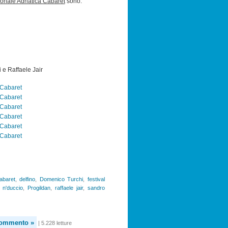
ionale Adriatica Cabaret
sono:
i e Raffaele Jair
abaret
,
delfino
,
Domenico Turchi
,
festival
,
n'duccio
,
Progildan
,
raffaele jair
,
sandro
commento »
| 5.228 letture