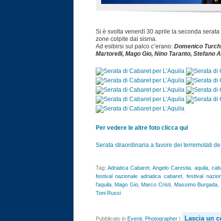
Si è svolta venerdì 30 aprile la seconda serata 
zone colpite dal sisma.
Ad esibirsi sul palco c’erano:
Domenico Turchi, 
Martorelli, Mago Gio, Nino Taranto, Stefano 
Per vedere le altre foto clicca qui
Serata straordinaria a favore dei terremotati de
Tag:
Adriatica Cabaret
,
Angelo Carestia
,
aquila
,
cab
festival nazionale adriatica cabaret
,
festival nazio
l'aquila
,
Mago Gio
,
Marco Cristi
,
Massimo Burgada
,
Toni Russi
Lascia un 
Pubblicato in
Eventi
,
Photographer
|