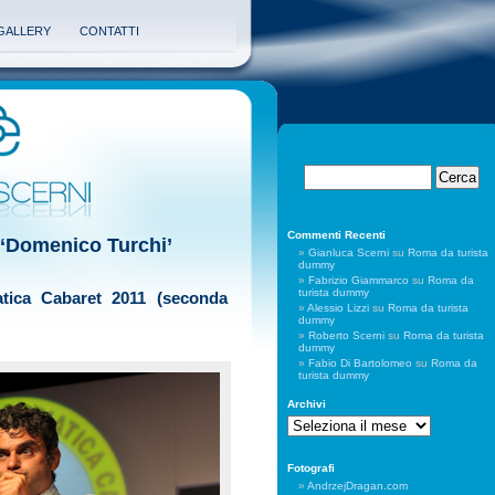
GALLERY
CONTATTI
Commenti Recenti
g ‘Domenico Turchi’
Gianluca Scerni
su
Roma da turista
dummy
Fabrizio Giammarco
su
Roma da
turista dummy
iatica Cabaret 2011 (seconda
Alessio Lizzi
su
Roma da turista
dummy
Roberto Scerni
su
Roma da turista
dummy
Fabio Di Bartolomeo
su
Roma da
turista dummy
Archivi
Archivi
Fotografi
AndrzejDragan.com