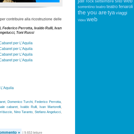
jair
sito web
rock
settembre
teatro fenaroli
sorrentino
teatro
the you are
tya
viaggi
web
per contribuire alla ricostruzione delle
Video
Federico Perrotta, Ivaldo Rulli, Ivan
Angelucci, Toni Russi
 L’Aquila
aret
,
Domenico Turchi
,
Federico Perrotta
,
nale cabaret
,
Ivaldo Rulli
,
Ivan Martorelli
,
n'duccio
,
Nino Taranto
,
Stefano Angelucci
,
commento »
| 9.653 letture