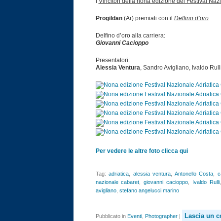
I
Vincitori della nona edizione del Festival Naz
Progildan
(Ar) premiati con il
Delfino d’oro
Delfino d’oro alla carriera:
Giovanni Cacioppo
Presentatori:
Alessia Ventura
, Sandro Avigliano, Ivaldo Rull
Per vedere le altre foto clicca qui
Tag:
adriatica
,
alessia ventura
,
Antonello Costa
,
c
nazionale cabaret
,
giovanni cacioppo
,
Ivaldo Rulli
avigliano
,
stefano angelucci marino
Lascia un 
Pubblicato in
Eventi
,
Photographer
|