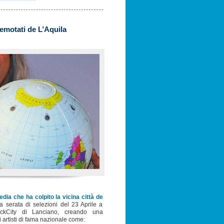
remotati de L’Aquila
edia che ha colpito la vicina città de
a serata di selezioni del 23 Aprile a
kCity di Lanciano, creando una
i artisti di fama nazionale come: