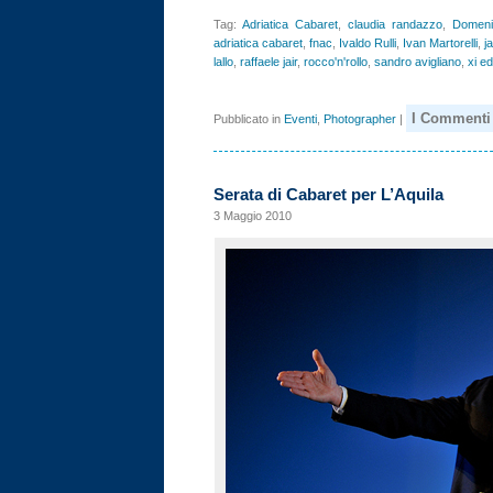
Tag:
Adriatica Cabaret
,
claudia randazzo
,
Domeni
adriatica cabaret
,
fnac
,
Ivaldo Rulli
,
Ivan Martorelli
,
ja
lallo
,
raffaele jair
,
rocco'n'rollo
,
sandro avigliano
,
xi ed
I Commenti 
Pubblicato in
Eventi
,
Photographer
|
Serata di Cabaret per L’Aquila
3 Maggio 2010