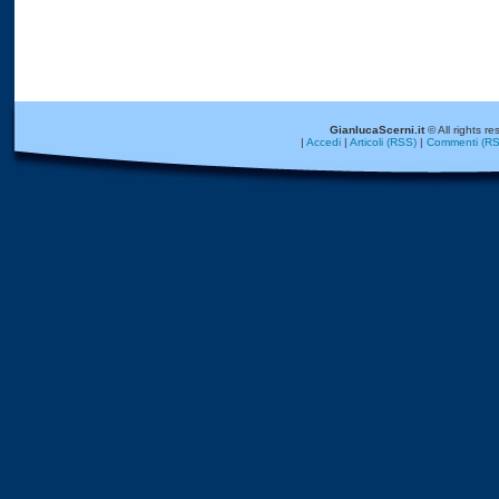
GianlucaScerni.it
© All rights re
|
Accedi
|
Articoli (RSS)
|
Commenti (RS