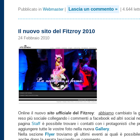
Lascia un commento »
Pubblicato in
Webmaster
|
| 4.644 lett
Il nuovo sito del Fitzroy 2010
24 Febbraio 2010
Online il nuovo
sito ufficiale
del Fitzroy
:
abbiamo
cambiato la gr
reso più sociale collegando i commenti a facebook ed altri social n
pagina
Staff
è possibile trovare i contatti con i protagonisti che 
aggiungere tutte le vostre foto nella nuova
Gallery
.
Nella sezione
Flyer
troviamo gli ultimi eventi ai quali è possibil
anche dopo la serata lasciando un commento.