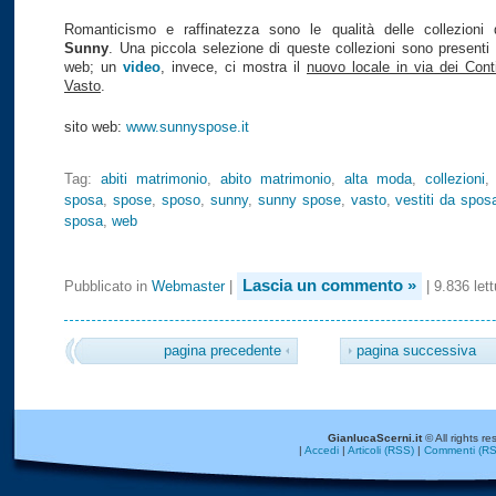
Romanticismo e raffinatezza sono le qualità delle collezioni 
Sunny
. Una piccola selezione di queste collezioni sono presenti 
web; un
video
, invece, ci mostra il
nuovo locale in via dei Cont
Vasto
.
sito web:
www.sunnyspose.it
Tag:
abiti matrimonio
,
abito matrimonio
,
alta moda
,
collezioni
sposa
,
spose
,
sposo
,
sunny
,
sunny spose
,
vasto
,
vestiti da spos
sposa
,
web
Lascia un commento »
Pubblicato in
Webmaster
|
| 9.836 lett
pagina precedente
pagina successiva
GianlucaScerni.it
© All rights re
|
Accedi
|
Articoli (RSS)
|
Commenti (RS