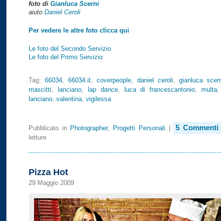
foto di
Gianluca Scerni
aiuto
Daniel Ceroli
Per vedere le altre foto clicca qui
Le foto del Secondo Servizio
Le foto del Primo Servizio
Tag:
66034
,
66034.it
,
coverpeople
,
daniel ceroli
,
gianluca scern
mascitti
,
lanciano
,
lap dance
,
luca di francescantonio
,
multa
lanciano
,
valentina
,
vigilessa
5 Commenti
Pubblicato in
Photographer
,
Progetti Personali
|
letture
Pizza Hot
29 Maggio 2009