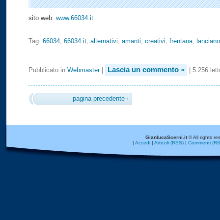
sito web:
www.66034.it
Tag:
66034
,
66034.it
,
alternativi
,
amanti
,
creativi
,
frentana
,
lanciano
Lascia un commento »
Pubblicato in
Webmaster
|
| 5.256 lett
pagina precedente
GianlucaScerni.it
© All rights re
|
Accedi
|
Articoli (RSS)
|
Commenti (RS