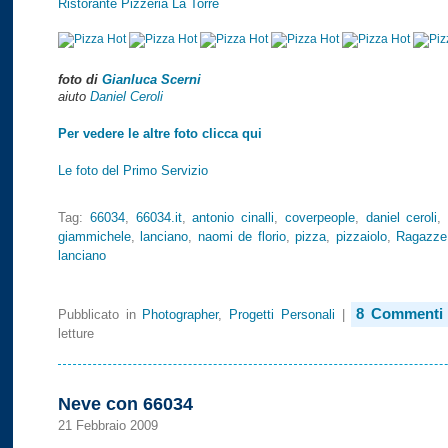
Ristorante Pizzeria La Torre
foto di
Gianluca Scerni
aiuto
Daniel Ceroli
Per vedere le altre foto clicca qui
Le foto del Primo Servizio
Tag:
66034
,
66034.it
,
antonio cinalli
,
coverpeople
,
daniel ceroli
giammichele
,
lanciano
,
naomi de florio
,
pizza
,
pizzaiolo
,
Ragazze
lanciano
8 Commenti
Pubblicato in
Photographer
,
Progetti Personali
|
letture
Neve con 66034
21 Febbraio 2009