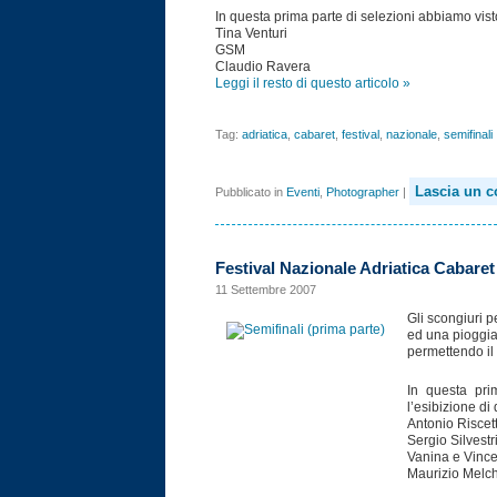
In questa prima parte di selezioni abbiamo visto
Tina Venturi
GSM
Claudio Ravera
Leggi il resto di questo articolo »
Tag:
adriatica
,
cabaret
,
festival
,
nazionale
,
semifinali
Lascia un 
Pubblicato in
Eventi
,
Photographer
|
Festival Nazionale Adriatica Cabaret 
11 Settembre 2007
Gli scongiuri p
ed una pioggia
permettendo il 
In questa pri
l’esibizione di 
Antonio Riscett
Sergio Silvestr
Vanina e Vinc
Maurizio Melch