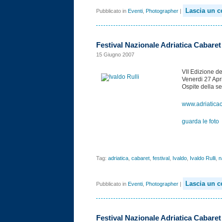
Lascia un 
Pubblicato in
Eventi
,
Photographer
|
Festival Nazionale Adriatica Cabaret 
15 Giugno 2007
VII Edizione de
Venerdi 27 Apr
Ospite della s
www.adriaticac
guarda le foto
Tag:
adriatica
,
cabaret
,
festival
,
Ivaldo
,
Ivaldo Rulli
,
n
Lascia un 
Pubblicato in
Eventi
,
Photographer
|
Festival Nazionale Adriatica Cabaret