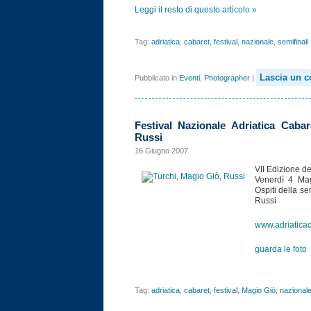
Leggi il resto di questo articolo »
Tag:
adriatica
,
cabaret
,
festival
,
nazionale
,
semifinali
Lascia un 
Pubblicato in
Eventi
,
Photographer
|
Festival Nazionale Adriatica Caba
Russi
16 Giugno 2007
VII Edizione de
Venerdì 4 Mag
Ospiti della s
Russi
www.adriaticac
guarda le foto
Tag:
adriatica
,
cabaret
,
festival
,
Magio Giò
,
nazional