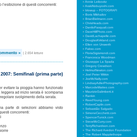
Annie Leibovitz
 l’esibizione di questi concorrenti:
ArakiNobuyoshi.com
blowup – FOTOGRAFI
Boris Mikhailov
BrianBielmann.com
ChrisHeads.com
DaniloPasquali.com
DaveHillPhoto.com
DavidLachapelle.com
DouglasKirkland.com
Ellen von Unwerth
Fakso.com
commento »
| 2.654 letture
FloriaSigismondi.com
Francesca Woodman
Giuseppe La Spada
Gregory Crewdson
HelmutNewton.com
2007: Semifinali (prima parte)
Joel Peter Witkin
JoeMcNally.com
LindsayAdlerPhotography.com
MarcodeMatteo.com
er evitare la pioggia hanno funzionato
MaurizioGalimberti.it
 leggera ad inizio serata è scomparsa
Rankin
regolare svolgimento della serata.
ReedYoung.com
RobertCaplin.com
ma parte di selezioni abbiamo visto
Sebastião Salgado
questi concorrenti:
SimoneCecchetti.com
i
SpencerTunick.com
i
SteveMcCurry.com
TerryRichardson.com
enzo
The Richard Avedon Foundation
iorre
The Robert Mapplethorpe