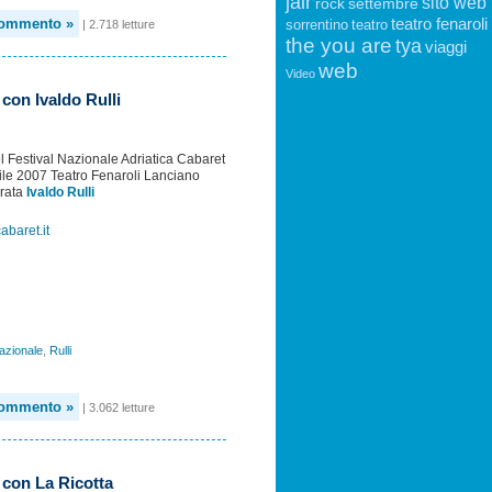
jair
sito web
rock
settembre
teatro fenaroli
commento »
| 2.718 letture
sorrentino
teatro
the you are
tya
viaggi
web
Video
con Ivaldo Rulli
l Festival Nazionale Adriatica Cabaret
ile 2007 Teatro Fenaroli Lanciano
erata
Ivaldo Rulli
abaret.it
azionale
,
Rulli
commento »
| 3.062 letture
 con La Ricotta