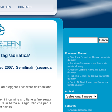
GALLERY
CONTATTI
Commenti Recenti
tag ‘adriatica’
Gianluca Scerni
su
Roma da turista
dummy
Fabrizio Giammarco
su
Roma da
turista dummy
et 2007: Semifinali (seconda
Alessio Lizzi
su
Roma da turista
dummy
Roberto Scerni
su
Roma da turista
dummy
Fabio Di Bartolomeo
su
Roma da
turista dummy
 ad eleggere il vincitore dell’edizione
Archivi
Archivi
ti il culmine si ottiene a fine serata
ura in barba a Biagio Izzo che per la
Fotografi
r esibirsi.
AndrzejDragan.com