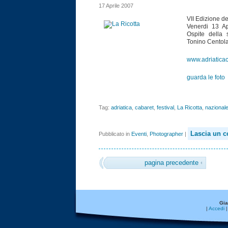
17 Aprile 2007
VII Edizione de
Venerdi 13 Ap
Ospite della
Tonino Centola
www.adriaticac
guarda le foto
Tag:
adriatica
,
cabaret
,
festival
,
La Ricotta
,
nazional
Lascia un 
Pubblicato in
Eventi
,
Photographer
|
pagina precedente
Gia
|
Accedi