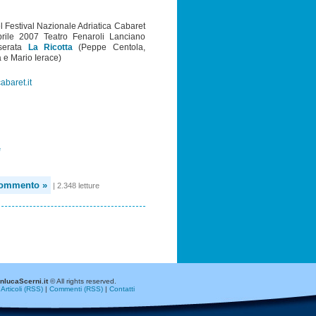
l Festival Nazionale Adriatica Cabaret
rile 2007 Teatro Fenaroli Lanciano
 serata
La Ricotta
(Peppe Centola,
 e Mario Ierace)
abaret.it
e
commento »
| 2.348 letture
nlucaScerni.it
© All rights reserved.
|
Articoli (RSS)
|
Commenti (RSS)
|
Contatti