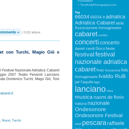
Foundation
TonyKellyPhotography.com
Tag
66034
adriatica
66034.it
Adriatica Cabaret
asia
Associazione Immaginearte
cabaret
commento »
| 3.011 letture
comici
concerti
concerto
feste
daniel ceroli
Disco
ret con Turchi, Magio Giò e
festival
festival
nazionale adriatica
cabaret
foto
fnac
l Festival Nazionale Adriatica Cabaret
fossacesia
gio 2007 Teatro Fenaroli Lanciano
Ivaldo Rulli
Immaginearte
erata Domenico Turchi, Mago Giò, Toni
l'aquila
jair
lago
lanciano
miss
abaret.it
musica
naomi de florio
nazionale
natura
Ondesonore
Ondesonore Festival
e
,
Russi
,
Turchi
pescara
raffaele
oneil