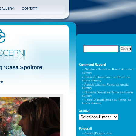
GALLERY
CONTATTI
Commenti Recenti
ag ‘Casa Spoltore’
Gianluca Scerni
su
Roma da turista
dummy
Fabrizio Giammarco
su
Roma da
turista dummy
re
Alessio Lizzi
su
Roma da turista
dummy
Roberto Scerni
su
Roma da turista
dummy
Fabio Di Bartolomeo
su
Roma da
turista dummy
Archivi
Archivi
Fotografi
AndrzejDragan.com