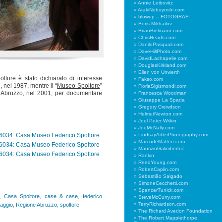
Annie Leibovitz
ArakiNobuyoshi.com
blowup – FOTOGRAFI
Boris Mikhailov
BrianBielmann.com
ChrisHeads.com
DaniloPasquali.com
DaveHillPhoto.com
DavidLachapelle.com
DouglasKirkland.com
Ellen von Unwerth
oltore
è stato dichiarato di interesse
Fakso.com
i, nel 1987, mentre il “
Museo Spoltore
”
FloriaSigismondi.com
e Abruzzo, nel 2001, per documentare
Francesca Woodman
Giuseppe La Spada
Gregory Crewdson
HelmutNewton.com
Joel Peter Witkin
JoeMcNally.com
LindsayAdlerPhotography.com
MarcodeMatteo.com
MaurizioGalimberti.it
Rankin
ReedYoung.com
RobertCaplin.com
Sebastião Salgado
SimoneCecchetti.com
SpencerTunick.com
,
Casa Spoltore
,
case & case
,
federico
SteveMcCurry.com
TerryRichardson.com
aggio
,
Regione Abruzzo
,
spoltore
The Richard Avedon Foundation
The Robert Mapplethorpe