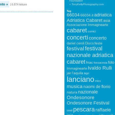
Foundation
nto »
| 6.874 letture
TonyKellyPhotography.com
Tag
66034
adriatica
66034.it
Adriatica Cabaret
asia
Associazione Immaginearte
cabaret
comici
concerti
concerto
feste
daniel ceroli
Disco
festival
festival
nazionale adriatica
cabaret
foto
fnac
fossacesia
Ivaldo Rulli
Immaginearte
l'aquila
jair
lago
lanciano
miss
musica
naomi de florio
nazionale
natura
Ondesonore
Ondesonore Festival
pescara
raffaele
oneil