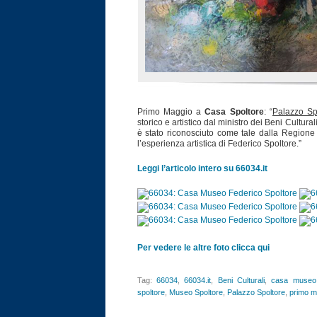
Primo Maggio a
Casa Spoltore
: “
Palazzo Sp
storico e artistico dal ministro dei Beni Cultural
è stato riconosciuto come tale dalla Region
l’esperienza artistica di Federico Spoltore.”
Leggi l’articolo intero su 66034.it
Per vedere le altre foto clicca qui
Tag:
66034
,
66034.it
,
Beni Culturali
,
casa museo
spoltore
,
Museo Spoltore
,
Palazzo Spoltore
,
primo m