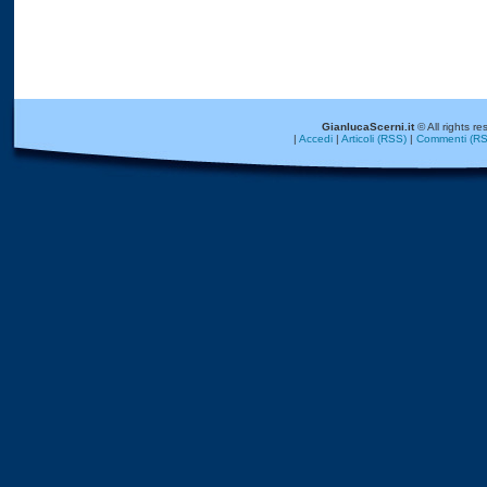
GianlucaScerni.it
© All rights re
|
Accedi
|
Articoli (RSS)
|
Commenti (RS