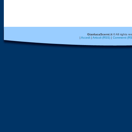
GianlucaScerni.it
© All rights re
|
Accedi
|
Articoli (RSS)
|
Commenti (RS