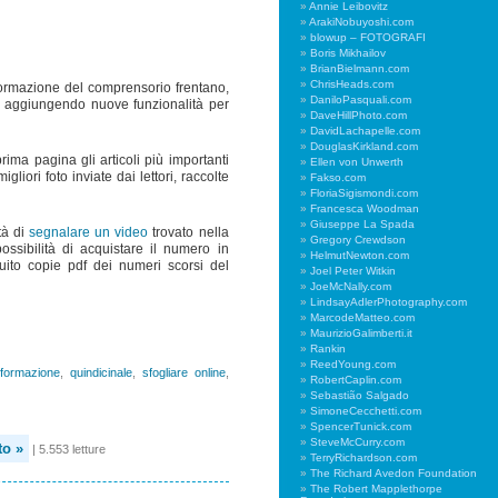
Annie Leibovitz
ArakiNobuyoshi.com
blowup – FOTOGRAFI
Boris Mikhailov
BrianBielmann.com
ChrisHeads.com
nformazione del comprensorio frentano,
DaniloPasquali.com
b aggiungendo nuove funzionalità per
DaveHillPhoto.com
DavidLachapelle.com
DouglasKirkland.com
ima pagina gli articoli più importanti
Ellen von Unwerth
liori foto inviate dai lettori, raccolte
Fakso.com
FloriaSigismondi.com
Francesca Woodman
Giuseppe La Spada
tà di
segnalare un video
trovato nella
Gregory Crewdson
ossibilità di acquistare il numero in
HelmutNewton.com
ito copie pdf dei numeri scorsi del
Joel Peter Witkin
JoeMcNally.com
LindsayAdlerPhotography.com
MarcodeMatteo.com
MaurizioGalimberti.it
Rankin
ReedYoung.com
nformazione
,
quindicinale
,
sfogliare online
,
RobertCaplin.com
Sebastião Salgado
SimoneCecchetti.com
SpencerTunick.com
SteveMcCurry.com
o »
| 5.553 letture
TerryRichardson.com
The Richard Avedon Foundation
The Robert Mapplethorpe