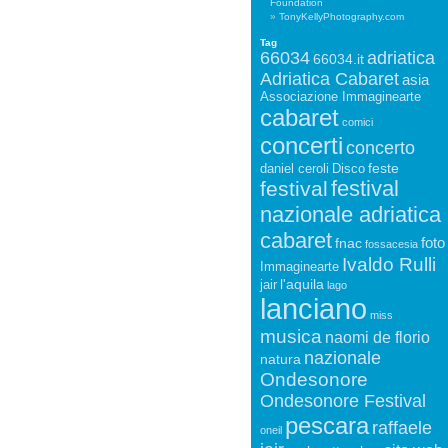
Foundation
TonyKellyPhotography.com
Tag
66034
adriatica
66034.it
Adriatica Cabaret
asia
Associazione Immaginearte
cabaret
comici
concerti
concerto
feste
daniel ceroli
Disco
festival
festival
nazionale adriatica
cabaret
foto
fnac
fossacesia
Ivaldo Rulli
Immaginearte
l'aquila
jair
lago
lanciano
miss
musica
naomi de florio
nazionale
natura
Ondesonore
Ondesonore Festival
pescara
raffaele
oneil