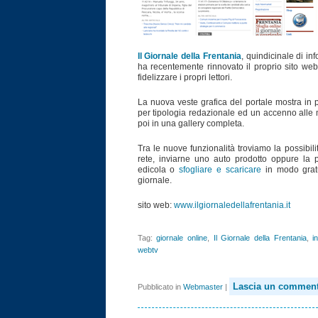
Il Giornale della Frentania
, quindicinale di i
ha recentemente rinnovato il proprio sito we
fidelizzare i propri lettori.
La nuova veste grafica del portale mostra in pr
per tipologia redazionale ed un accenno alle mig
poi in una gallery completa.
Tra le nuove funzionalità troviamo la possibili
rete, inviarne uno auto prodotto oppure la p
edicola o
sfogliare e scaricare
in modo gratu
giornale.
sito web:
www.ilgiornaledellafrentania.it
Tag:
giornale online
,
Il Giornale della Frentania
,
i
webtv
Lascia un comment
Pubblicato in
Webmaster
|