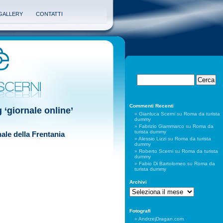
GALLERY
CONTATTI
Commenti Recenti
 ‘giornale online’
Gianluca Scerni
su
Roma da turista
dummy
Fabrizio Giammarco
su
Roma da
turista dummy
ale della Frentania
Alessio Lizzi
su
Roma da turista
dummy
Roberto Scerni
su
Roma da turista
dummy
Fabio Di Bartolomeo
su
Roma da
turista dummy
Archivi
Archivi
Fotografi
AndrzejDragan.com