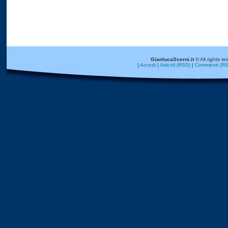
GianlucaScerni.it
© All rights re
|
Accedi
|
Articoli (RSS)
|
Commenti (RS