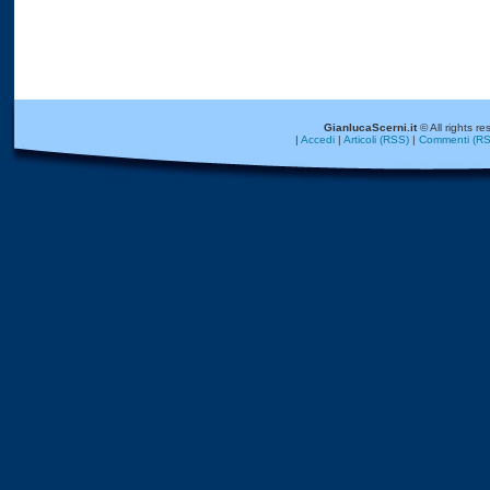
GianlucaScerni.it
© All rights re
|
Accedi
|
Articoli (RSS)
|
Commenti (RS