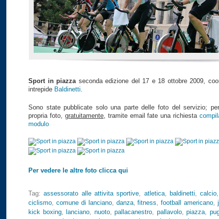
Sport in piazza
seconda edizione del 17 e 18 ottobre 2009, coor
intrepide
Baldinetti
.
Sono state pubblicate solo una parte delle foto del servizio; per
propria foto,
gratuitamente
, tramite email fate una richiesta
compil
modulo
Per vedere le altre foto clicca qui
Tag:
assessorato alle attivita sportive
,
atletica
,
baldinetti
,
calcio
ciclismo
,
comune di lanciano
,
danza
,
fitness
,
football americano
,
kick boxing
,
lanciano
,
nuoto
,
pallacanestro
,
pallavolo
,
piazza
,
pug