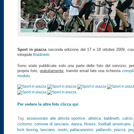
Sport in piazza
seconda edizione del 17 e 18 ottobre 2009, coor
intrepide
Baldinetti
.
Sono state pubblicate solo una parte delle foto del servizio; per
propria foto,
gratuitamente
, tramite email fate una richiesta
compil
modulo
Per vedere le altre foto clicca qui
Tag:
assessorato alle attivita sportive
,
atletica
,
baldinetti
,
calcio
ciclismo
,
comune di lanciano
,
danza
,
fitness
,
football americano
,
kick boxing
,
lanciano
,
nuoto
,
pallacanestro
,
pallavolo
,
piazza
,
pug