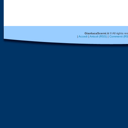
GianlucaScerni.it
© All rights re
|
Accedi
|
Articoli (RSS)
|
Commenti (RS