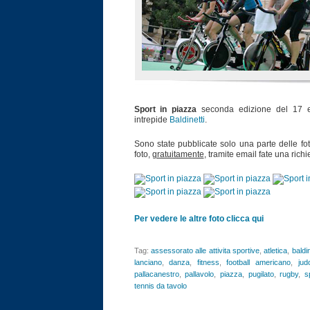
Sport in piazza
seconda edizione del 17 e 
intrepide
Baldinetti
.
Sono state pubblicate solo una parte delle foto
foto,
gratuitamente
, tramite email fate una rich
Per vedere le altre foto clicca qui
Tag:
assessorato alle attivita sportive
,
atletica
,
baldin
lanciano
,
danza
,
fitness
,
football americano
,
jud
pallacanestro
,
pallavolo
,
piazza
,
pugilato
,
rugby
,
s
tennis da tavolo