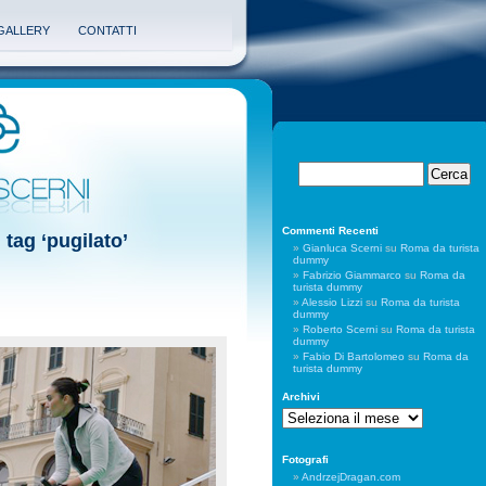
GALLERY
CONTATTI
Commenti Recenti
 tag ‘pugilato’
Gianluca Scerni
su
Roma da turista
dummy
Fabrizio Giammarco
su
Roma da
turista dummy
Alessio Lizzi
su
Roma da turista
dummy
Roberto Scerni
su
Roma da turista
dummy
Fabio Di Bartolomeo
su
Roma da
turista dummy
Archivi
Archivi
Fotografi
AndrzejDragan.com