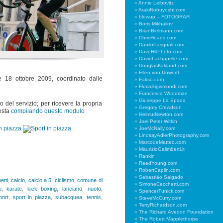
Annie Leibovitz
ArakiNobuyoshi.com
blowup – FOTOGRAFI
Boris Mikhailov
BrianBielmann.com
ChrisHeads.com
DaniloPasquali.com
DaveHillPhoto.com
DavidLachapelle.com
DouglasKirkland.com
Ellen von Unwerth
18 ottobre 2009, coordinato dalle
Fakso.com
FloriaSigismondi.com
Francesca Woodman
Giuseppe La Spada
 del servizio; per ricevere la propria
Gregory Crewdson
iesta
compilando questo modulo
HelmutNewton.com
Joel Peter Witkin
JoeMcNally.com
LindsayAdlerPhotography.com
MarcodeMatteo.com
MaurizioGalimberti.it
Rankin
ReedYoung.com
RobertCaplin.com
Sebastião Salgado
etti
,
calcio
,
calcio a 5
,
ciclismo
,
comune di
SimoneCecchetti.com
o
,
karate
,
kick boxing
,
lanciano
,
nuoto
,
SpencerTunick.com
port
,
sport in piazza
,
subacquea
,
tennis
,
SteveMcCurry.com
TerryRichardson.com
The Richard Avedon Foundation
The Robert Mapplethorpe