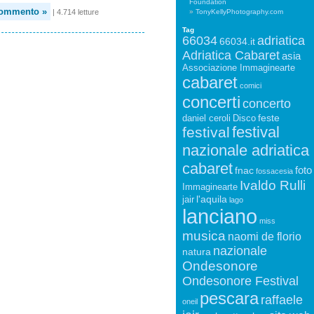
Foundation
commento »
| 4.714 letture
TonyKellyPhotography.com
Tag
66034
adriatica
66034.it
Adriatica Cabaret
asia
Associazione Immaginearte
cabaret
comici
concerti
concerto
feste
daniel ceroli
Disco
festival
festival
nazionale adriatica
cabaret
foto
fnac
fossacesia
Ivaldo Rulli
Immaginearte
l'aquila
jair
lago
lanciano
miss
musica
naomi de florio
nazionale
natura
Ondesonore
Ondesonore Festival
pescara
raffaele
oneil