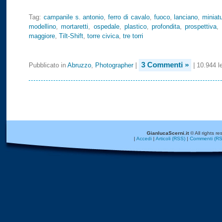
Tag:
campanile s. antonio
,
ferro di cavalo
,
fuoco
,
lanciano
,
miniat
modellino
,
mortaretti
,
ospedale
,
plastico
,
profondita
,
prospettiva
,
maggiore
,
Tilt-Shift
,
torre civica
,
tre torri
3 Commenti »
Pubblicato in
Abruzzo
,
Photographer
|
| 10.944 le
GianlucaScerni.it
© All rights re
|
Accedi
|
Articoli (RSS)
|
Commenti (RS