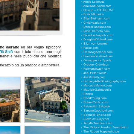
Annie Leibovitz
ArakiNobuyoshi.com
blowup – FOTOGRAFI
Boris Mikhailov
BrianBielmann.com
ChrisHeads.com
DaniloPasquali.com
DaveHillPhoto.com
DavidLachapelle.com
DouglasKirkland.com
Ellen von Unwerth
no dall’alto
ed ora voglio riproporvi
Fakso.com
Tilt-Shift
con il foto ritocco, uno degli
FloriaSigismondi.com
ternet e nelle pubblicità che
modifica
Francesca Woodman
Giuseppe La Spada
Gregory Crewdson
ocattolo od un plastico d’architettura.
HelmutNewton.com
Joel Peter Witkin
JoeMcNally.com
LindsayAdlerPhotography.com
MarcodeMatteo.com
MaurizioGalimberti.it
Rankin
ReedYoung.com
RobertCaplin.com
Sebastião Salgado
SimoneCecchetti.com
SpencerTunick.com
SteveMcCurry.com
TerryRichardson.com
The Richard Avedon Foundation
The Robert Mapplethorpe