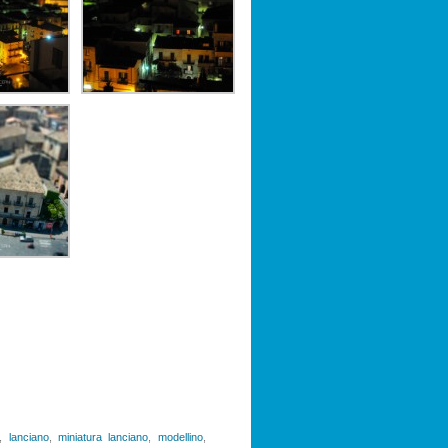
,
lanciano
,
miniatura lanciano
,
modellino
,