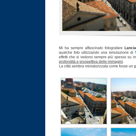
Mi ha sempre affascinato fotografare
Lancia
qualche foto utilizzando una simulazione di
effetti che si vedono sempre più spesso su in
profondità e prospettiva delle immagini
.
La città sembra miniaturizzata come fosse un gi