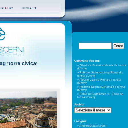
GALLERY
CONTATTI
Commenti Recenti
ag ‘torre civica’
Gianluca Scerni
su
Roma da turista
dummy
Fabrizio Giammarco
su
Roma da
turista dummy
Alessio Lizzi
su
Roma da turista
dummy
Roberto Scerni
su
Roma da turista
dummy
Fabio Di Bartolomeo
su
Roma da
turista dummy
Archivi
Archivi
Fotografi
AndrzejDragan.com