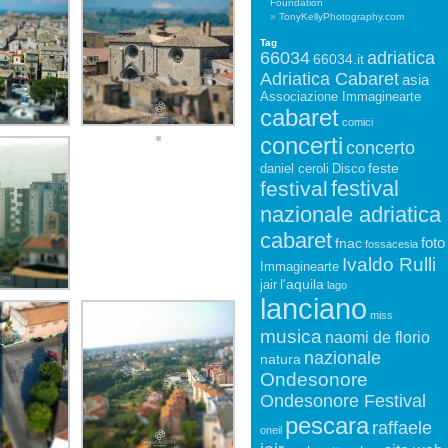
Foundation
TonyKellyPhotography.com
Tag
66034
adriatica
66034.it
Adriatica Cabaret
asia
Associazione Immaginearte
cabaret
comici
concerti
concerto
feste
daniel ceroli
Disco
festival
festival
nazionale adriatica
cabaret
foto
fnac
fossacesia
Ivaldo Rulli
Immaginearte
l'aquila
jair
lago
lanciano
miss
musica
naomi de florio
nazionale
natura
Ondesonore
Ondesonore Festival
pescara
raffaele
oneil