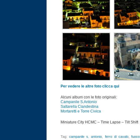
Per vedere le altre foto clicca qui
Alcuni album con le foto originali:
Campanile S.Antonio
Saltarella Clandestina
Mortaretti e Torre Civica
Miniature City HCMC – Time Lapse – Tilt Shift
Tag:
campanile s. antonio
,
ferro di cavalo
,
fuoco