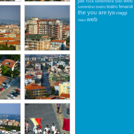
jair
sito web
rock
settembre
teatro fenaroli
sorrentino
teatro
the you are
tya
viaggi
web
Video