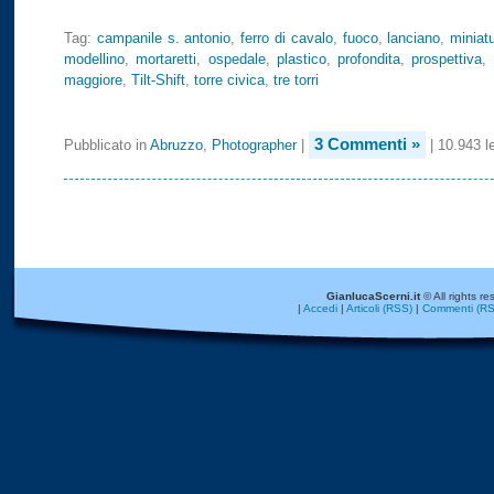
Tag:
campanile s. antonio
,
ferro di cavalo
,
fuoco
,
lanciano
,
miniat
modellino
,
mortaretti
,
ospedale
,
plastico
,
profondita
,
prospettiva
,
maggiore
,
Tilt-Shift
,
torre civica
,
tre torri
3 Commenti »
Pubblicato in
Abruzzo
,
Photographer
|
| 10.943 le
GianlucaScerni.it
© All rights re
|
Accedi
|
Articoli (RSS)
|
Commenti (RS